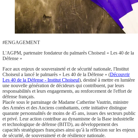
#ENGAGEMENT
L'AGPM, partenaire fondateur du palmarès Choiseul « Les 40 de la
Défense »
Face aux enjeux de
souveraineté
et de
sécurité nationale
,
l'Institut
Choiseul
a lancé le palmarès
« Les 40 de la Défense
» (
Découvrir
Les 40 de la Défense - Institut Choiseul
), destiné à mettre en lumière
une nouvelle génération de décideurs qui contribuent, par leurs
responsabilités et leurs engagements, au renforcement de
l'effort de
défense français
.
Placée sous le parrainage
de Madame Catherine Vautrin, ministre
des Armées et des Anciens combattants
, cette initiative distingue
quarante personnalités de moins de 45 ans, issues des secteurs public
et privé
. Leur action contribue au dynamisme de la Base industrielle
et technologique de défense (BITD), au développement des
capacités stratégiques françaises ainsi qu’à la réflexion sur les enjeux
de sécurité, de souveraineté et de résilience nationale.