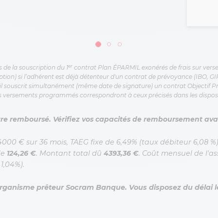
er
e la souscription du 1
contrat Plan ÉPARMIL exonérés de frais sur verse
iption) si l’adhérent est déjà détenteur d'un contrat de prévoyance (IBO, GI
il souscrit simultanément (même date de signature) un contrat Objectif P
 les versements programmés correspondront à ceux précisés dans les dispos
être remboursé. Vérifiez vos capacités de remboursement av
000 € sur 36 mois, TAEG fixe de 6,49% (taux débiteur 6,08 %)
de
124,26 €
. Montant total dû
4393,36 €
. Coût mensuel de l'ass
1,04%).
organisme prêteur Socram Banque. Vous disposez du délai lé