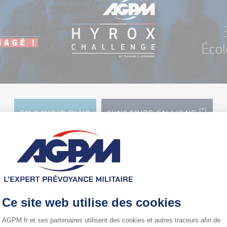
(*)
EN SAVOIR PLUS
S'INSCRIRE EN LIGNE
*
jusqu’au 31 août 2026
Nos offres
du moment