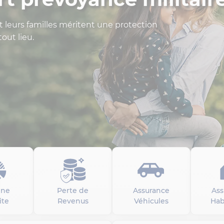
et leurs familles méritent une protection
out lieu.
gne
Perte de
Assurance
Ass
ite
Revenus
Véhicules
Hab