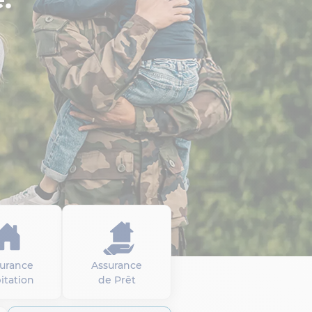
urance
Assurance
itation
de Prêt