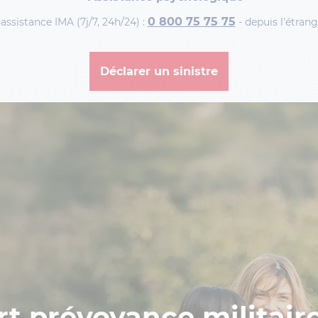
0 800 75 75 75
ssistance IMA (7j/7, 24h/24) :
- depuis l'étrang
Déclarer un sinistre
t prévoyance militaire