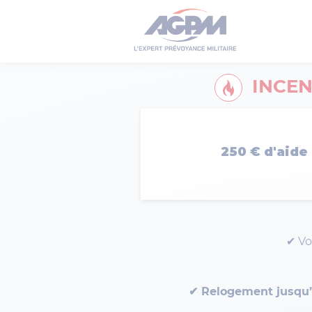
INCEN
250 € d'aide
✔ Vo
✔ Relogement jusqu’