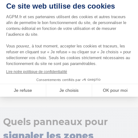
À partir du 1er novembre 2024, seuls les
pneumatiques « 3PMSF » marqués par une
montagne à trois pics entourant un flocon de
neige sont admis en équivalence aux chaînes.
Acheter et rouler avec d’autres « pneus neige » est
toujours possible, mais vous devez dans ce cas
détenir obligatoirement des chaînes à neige pour
circuler du 1er novembre au 31 mars
dans les
zones concernées par l'obligation de la loi Montagne.
Quels panneaux pour
signaler les zones