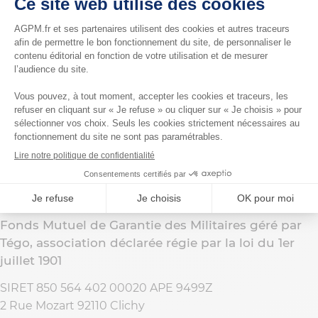
N° ORIAS 07 008 305
Epargne Crédit des Militaires
Union d’économie sociale au capital de 6 287 520 €
Régie par la loi du 10 septembre 1947 et les dispositions
du Code monétaire et financier
Agréée en qualité de société financière le 12 juillet 1989
SIREN 352 019 897 RCS TOULON APE 6492Z
Rue Nicolas Appert, Quartier Ste-Musse, 83100 TOULON
Adresse de correspondance : ECM 83086 TOULON
CEDEX 9
Fonds Mutuel de Garantie des Militaires géré par
Tégo, association déclarée régie par la loi du 1er
juillet 1901
SIRET 850 564 402 00020 APE 9499Z
2 Rue Mozart 92110 Clichy