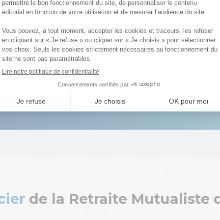
te à versements libres et/ou programmés, la Retraite M
e viagère pour la retraite. Les versements réalisés perme
ormules au choix) dès l’âge de 50 ans dans un cadre fis
!
érer à la RMC à tout âge :
outre le fait d’être majeur, i
 de notre partenaire MER.
cier
de la Retraite Mutualiste