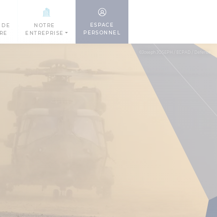
ESPACE
 DE
NOTRE
PERSONNEL
TRE
ENTREPRISE
©Joseph JOSEPH / ECPAD / Défense