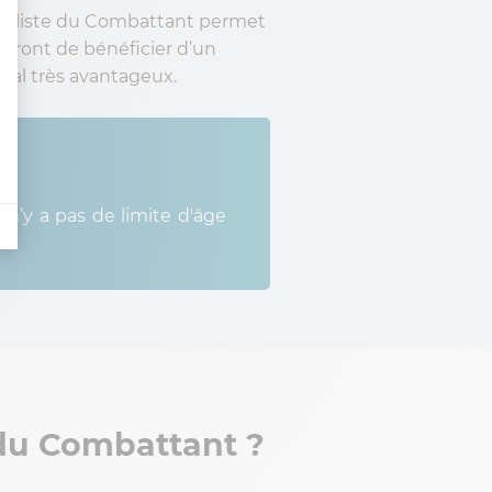
utualiste du Combattant permet
ttront de bénéficier d’un
cal très avantageux.
l n’y a pas de limite d'âge
 du Combattant ?