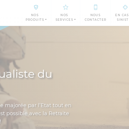
NOS
NOS
NOUS
EN CAS
PRODUITS
SERVICES
CONTACTER
SINIS
ualiste du
ie majorée par l’Etat tout en
st possible avec la Retraite
!