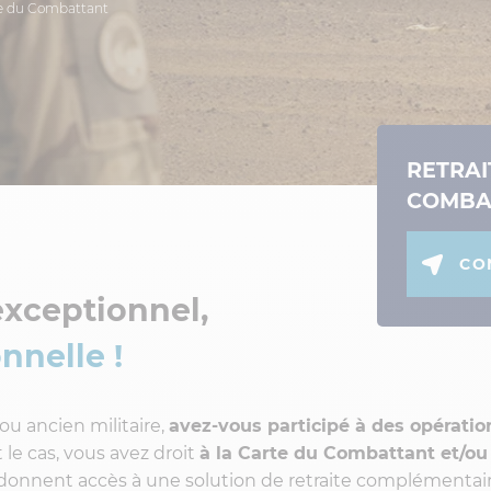
te du Combattant
RETRAI
COMBA
CO
xceptionnel,
nnelle !
 ou ancien militaire,
avez-vous participé à des opératio
t le cas, vous avez droit
à la Carte du Combattant et/ou
 donnent accès à une solution de retraite complémentai