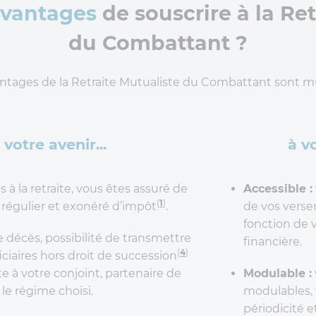
avantages
de souscrire à la Ret
du Combattant ?
ntages de la Retraite Mutualiste du Combattant sont mu
votre avenir...
à v
s à la retraite, vous êtes assuré de
Accessible :
(
1
)
 régulier et exonéré d’impôt
.
de vos verse
fonction de v
 décès, possibilité de transmettre
financière.
(
4
)
iciaires hors droit de succession
e à votre conjoint, partenaire de
Modulable :
le régime choisi.
modulables, 
périodicité e