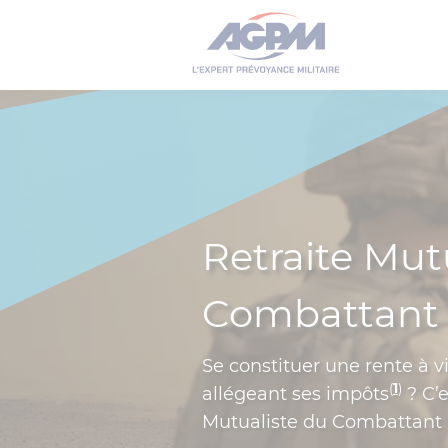
Retraite Mut
Combattant
Se constituer une rente à v
(
1
)
allégeant ses impôts
? C’e
Mutualiste du Combattant 