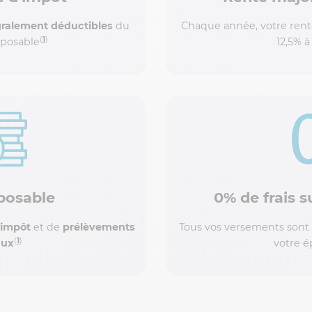
gralement déductibles
du
Chaque année, votre ren
(
1
)
posable
12,5% 
posable
0% de frais 
’impôt
et de
prélèvements
Tous vos versements sont s
(
1
)
aux
votre 