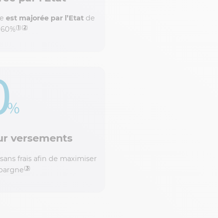
te
est majorée par l’Etat
de
(
1
)(
2
)
à 60%
sur versements
ans frais afin de maximiser
(
3
)
épargne