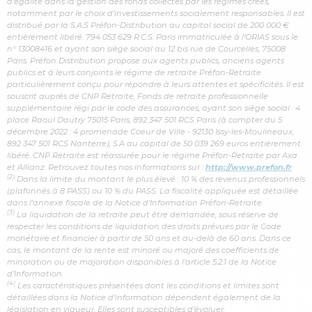
d’égalité dans la gestion des fonds collectés par les régimes créés,
notamment par le choix d’investissements socialement responsables. Il est
distribué par la S.A.S Préfon-Distribution au capital social de 200 000 €
entièrement libéré. 794 053 629 R.C.S. Paris immatriculée à l’ORIAS sous le
n° 13008416 et ayant son siège social au 12 bis rue de Courcelles, 75008
Paris. Préfon Distribution propose aux agents publics, anciens agents
publics et à leurs conjoints le régime de retraite Préfon-Retraite
particulièrement conçu pour répondre à leurs attentes et spécificités. Il est
souscrit auprès de CNP Retraite, Fonds de retraite professionnelle
supplémentaire régi par le code des assurances, ayant son siège social : 4
place Raoul Dautry 75015 Paris, 892 347 501 RCS Paris (à compter du 5
décembre 2022 : 4 promenade Coeur de Ville - 92130 Issy-les-Moulineaux,
892 347 501 RCS Nanterre), S.A au capital de 50 039 269 euros entièrement
libéré. CNP Retraite est réassurée pour le régime Préfon-Retraite par Axa
et Allianz. Retrouvez toutes nos informations sur :
http://www.prefon.fr
.
(2)
Dans la limite du montant le plus élevé : 10 % des revenus professionnels
(plafonnés à 8 PASS) ou 10 % du PASS. La fiscalité appliquée est détaillée
dans l’annexe fiscale de la Notice d’Information Préfon-Retraite.
(3)
La liquidation de la retraite peut être demandée, sous réserve de
respecter les conditions de liquidation des droits prévues par le Code
monétaire et financier à partir de 50 ans et au-delà de 60 ans. Dans ce
cas, le montant de la rente est minoré ou majoré des coefficients de
minoration ou de majoration disponibles à l’article 5.2.1 de la Notice
d’Information.
(4)
Les caractéristiques présentées dont les conditions et limites sont
détaillées dans la Notice d’information dépendent également de la
législation en vigueur. Elles sont susceptibles d’évoluer.