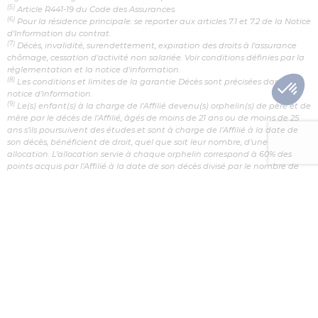
(5)
Article R441-19 du Code des Assurances.
(6)
Pour la résidence principale: se reporter aux articles 7.1 et 7.2 de la Notice
d’Information du contrat.
(7)
Décès, invalidité, surendettement, expiration des droits à l'assurance
chômage, cessation d'activité non salariée. Voir conditions définies par la
réglementation et la notice d'information.
(8)
Les conditions et limites de la garantie Décès sont précisées dans la
notice d’information.
(9)
Le(s) enfant(s) à la charge de l’Affilié devenu(s) orphelin(s) de père et de
mère par le décès de l’Affilié, âgés de moins de 21 ans ou de moins de 25
ans s’ils poursuivent des études et sont à charge de l’Affilié à la date de
son décès, bénéficient de droit, quel que soit leur nombre, d’une
allocation. L’allocation servie à chaque orphelin correspond à 60% des
points acquis par l’Affilié à la date de son décès divisé par le nombre de
bénéficiaires.
(10)
Selon les conditions et limites définies dans la notice d’information du
contrat.
VOUS SOUHAITEZ
NOUS CONTACTER ?