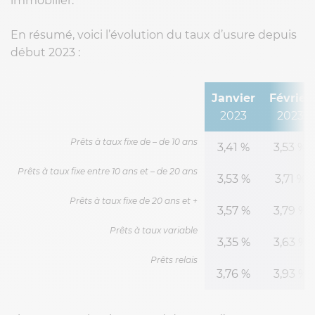
immobilier.
En résumé, voici l’évolution du taux d’usure depuis
début 2023 :
Janvier
Février
2023
2023
Prêts à taux fixe de – de 10 ans
3,41 %
3,53 %
Prêts à taux fixe entre 10 ans et – de 20 ans
3,53 %
3,71 %
Prêts à taux fixe de 20 ans et +
3,57 %
3,79 %
Prêts à taux variable
3,35 %
3,63 %
Prêts relais
3,76 %
3,93 %