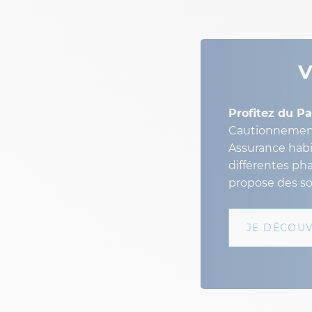
V
Profitez du Pa
Cautionnement
Assurance habi
différentes ph
propose des so
JE DÉCOU