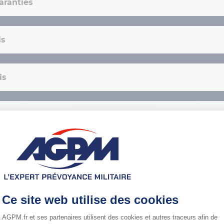
aranties
is
is
ts garantis
prêts garantis