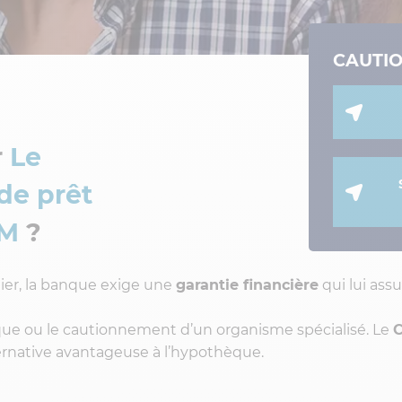
CAUTI
r
Le
de prêt
GM
?
ier, la banque exige une
garantie financière
qui lui ass
que ou le cautionnement d’un organisme spécialisé. Le
C
ernative avantageuse à l’hypothèque.