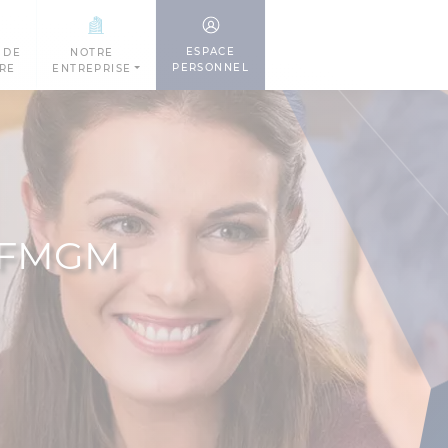
ESPACE
 DE
NOTRE
PERSONNEL
TRE
ENTREPRISE
r FMGM