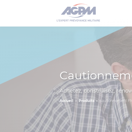
Cautionneme
Achetez, construisez, réno
Accueil
Produits
cautionnement 