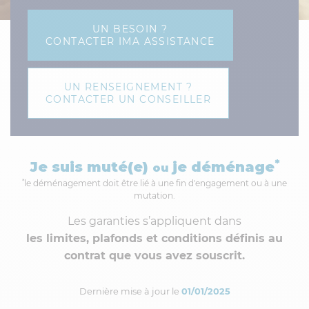
UN BESOIN ?
CONTACTER IMA ASSISTANCE
UN RENSEIGNEMENT ?
CONTACTER UN CONSEILLER
*
Je suis muté(e)
je déménage
ou
*
le déménagement doit être lié à une fin d'engagement ou à une
mutation.
Les garanties s’appliquent dans
les limites, plafonds et conditions définis au
contrat que vous avez souscrit.
Dernière mise à jour le
01/01/2025