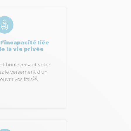
l’incapacité liée
e la vie privée
t bouleversant votre
ez le versement d’un
(
3
)
ouvrir vos frais
.