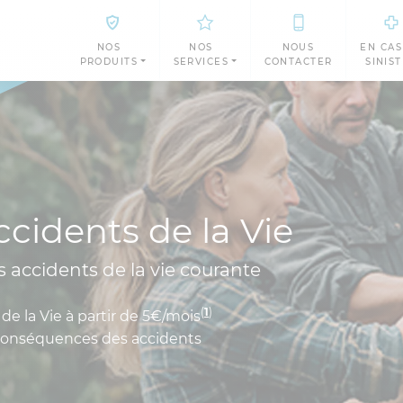
NOS
NOS
NOUS
EN CAS
PRODUITS
SERVICES
CONTACTER
SINIS
cidents de la Vie
s accidents de la vie courante
(
1
)
e la Vie à partir de 5€/mois
 conséquences des accidents