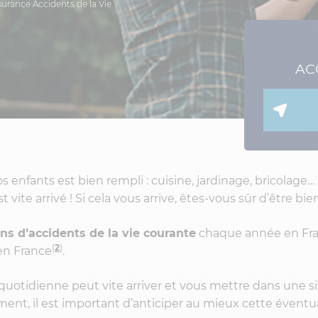
surance Accidents de la Vie
AC
os enfants est bien rempli : cuisine, jardinage, bricolage
vite arrivé ! Si cela vous arrive, êtes-vous sûr d’être bie
ions d’accidents de la vie courante
chaque année en Fr
(
2
)
en France
.
 quotidienne peut vite arriver et vous mettre dans une s
t, il est important d’anticiper au mieux cette éventua