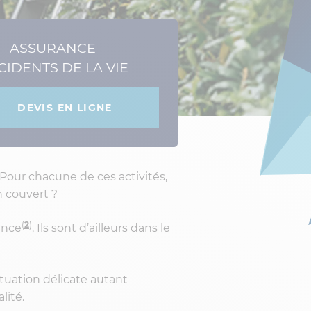
ASSURANCE
CIDENTS DE LA VIE
DEVIS EN LIGNE
… Pour chacune de ces activités,
n couvert ?
(
2
)
ance
. Ils sont d’ailleurs dans le
ituation délicate autant
lité.