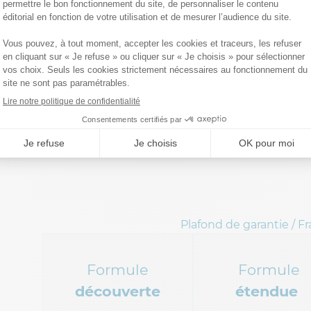
garanties
de l’Assurance Accid
(AAV)
s de la Vie proposé par AGPM Assurances propose 3 formu
d’accidents survenus dans votre vie quotidienne.
Plafond de garantie / F
Formule
Formule
découverte
étendue