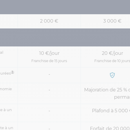
2 000 €
3 000 €
al
10 €/jour
20 €/jour
Franchise de 15 jours
Franchise de 10 jour
(
3
)
durées
-
tonomie
-
Majoration de 25 % d
perman
te à un
-
Plafond à 5 000
te à un
-
Forfait de 20 00