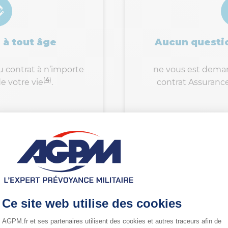
 à tout âge
Aucun questio
 contrat à n’importe
ne vous est deman
(
4
)
 votre vie
.
contrat Assurance
Bon à savoir :
ntrat Assurance Accidents de la Vie, vous bénéficiez des
(
4
)
condition liée à votre âge
!