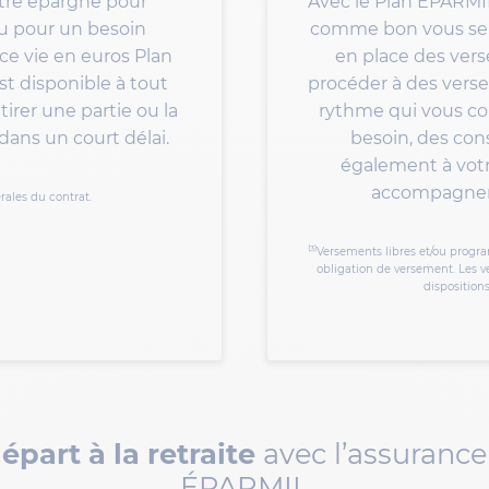
tre épargne pour
Avec le Plan ÉPARMI
ou pour un besoin
comme bon vous sem
nce vie en euros Plan
en place des ve
t disponible à tout
procéder à des vers
tirer une partie ou la
rythme qui vous co
dans un court délai.
besoin, des cons
également à votr
accompagner 
érales du contrat.
(3)
Versements libres et/ou prog
obligation de versement. Les ve
disposition
part à la retraite
avec l’assurance
ÉPARMIL