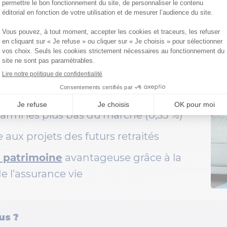
ÉPARMIL est
LA solution 
ur préparer votre départ e
 euros reconnue depuis plus de 40 ans
parmi les plus bas du marché (0,35 %)
ux projets des futurs retraités
 patrimoine
avantageuse grâce à la
e l’assurance vie
us ?