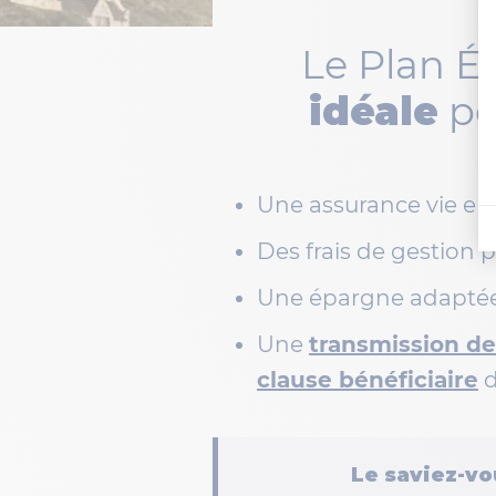
Le Plan 
idéale
po
Une assurance vie en
Des frais de gestion 
Une épargne adaptée a
Une
transmission de
clause bénéficiaire
d
Le saviez-vo