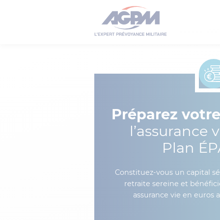
Préparez votre
l’assurance 
Plan É
Constituez-vous un capital sé
retraite sereine et bénéfi
assurance vie en euros 