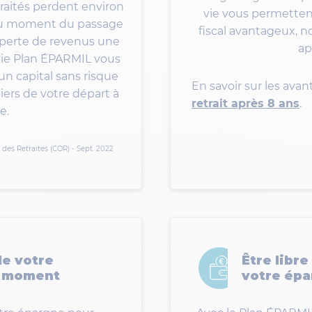
traités perdent environ
vie vous permetten
 au moment du passage
fiscal avantageux, 
la perte de revenus une
ap
ce vie Plan ÉPARMIL vous
n capital sans risque
En savoir sur les ava
ciers de votre départ à
retrait après 8 ans
.
e.
des Retraites (COR) - Sept. 2022
de votre
Être libre
t moment
votre ép