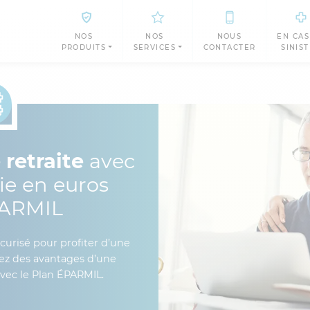
NOS
NOS
NOUS
EN CAS
PRODUITS
SERVICES
CONTACTER
SINIS
 retraite
avec
vie en euros
PARMIL
curisé pour profiter d’une
ciez des avantages d’une
avec le Plan ÉPARMIL.