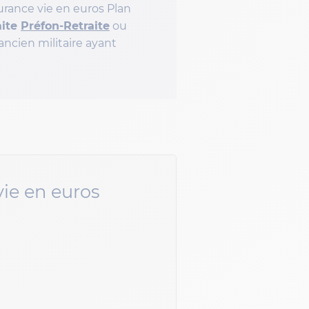
urance vie en euros Plan
aite
Préfon-Retraite
ou
 ancien militaire ayant
vie en euros