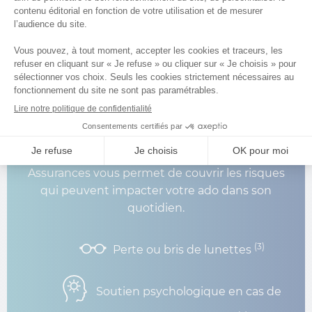
Choisissez l’Assurance Enfant pour
couvrir votre adolescent(e) à partir
(2)
de 0,87 €/mois
Être adolescent n’est pas de tout repos. Parce
que l’adolescence n’est pas toujours un moment
facile, l’Assurance Enfant proposée par AGPM
Assurances vous permet de couvrir les risques
qui peuvent impacter votre ado dans son
quotidien.
(3)
Perte ou bris de lunettes
Soutien psychologique en cas de