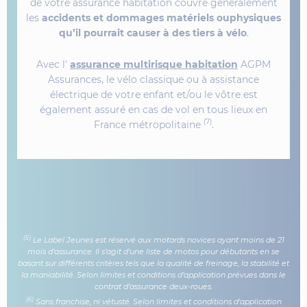
de votre assurance habitation couvre généralement
les
accidents et dommages matériels ouphysiques
qu’il pourrait causer à des tiers à vélo
.
Avec l'
assurance multirisque habitation
AGPM
Assurances, le vélo classique ou à assistance
électrique de votre enfant et/ou le vôtre est
également assuré en cas de vol en tous lieux en
(7)
France métropolitaine
.
(5)
Le Label Jeunes est réservé aux motards novices ayant moins de 21
mois d’assurance. Il s’agit d’une liste de motos pour débutants en se
basant sur différents critères tels que la qualité de freinage, la stabilité et
la maniabilité. Selon limites et conditions d’application prévues dans le
contrat d’assurance deux-roues.
(6)
Sans franchise, ni vétusté. Selon limites et conditions d'application