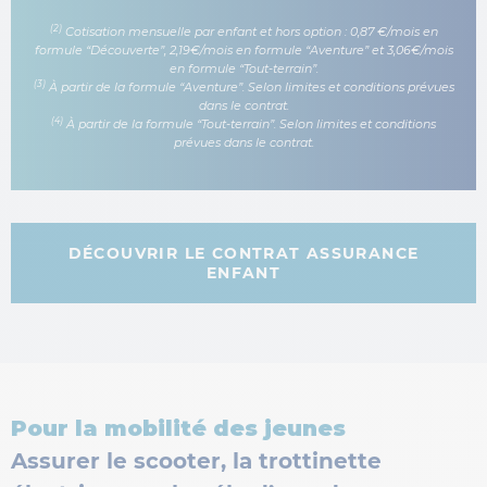
(2)
Cotisation mensuelle par enfant et hors option : 0,87 €/mois en
formule “Découverte”, 2,19€/mois en formule “Aventure” et 3,06€/mois
en formule “Tout-terrain”.
(3)
À partir de la formule “Aventure”. Selon limites et conditions prévues
dans le contrat.
(4)
À partir de la formule “Tout-terrain”. Selon limites et conditions
prévues dans le contrat.
DÉCOUVRIR LE CONTRAT ASSURANCE
ENFANT
Pour la mobilité des jeunes
Assurer le scooter, la trottinette