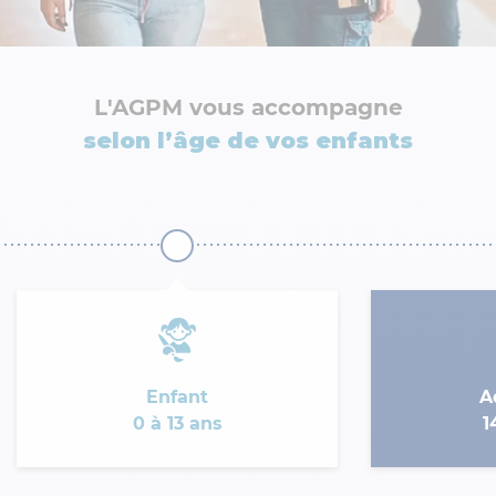
L'AGPM vous accompagne
selon l’âge de vos enfants
Enfant
A
0 à 13 ans
1